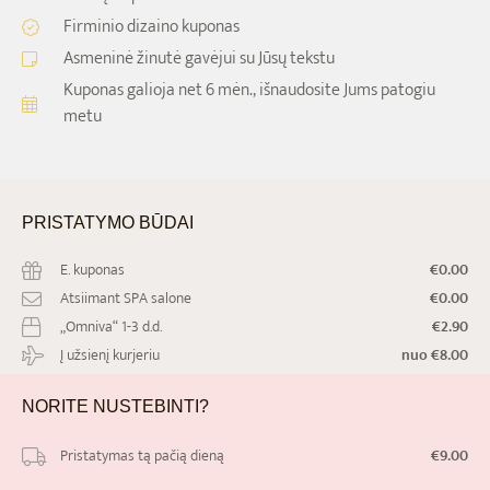
Firminio dizaino kuponas
Asmeninė žinutė gavėjui su Jūsų tekstu
Kuponas galioja net
6 mėn.,
išnaudosite Jums patogiu
metu
PRISTATYMO
BŪDAI
E. kuponas
€0.00
Atsiimant SPA salone
€0.00
„Omniva“ 1-3 d.d.
€2.90
Į užsienį kurjeriu
nuo €8.00
NORITE
NUSTEBINTI?
Pristatymas tą pačią dieną
€9.00