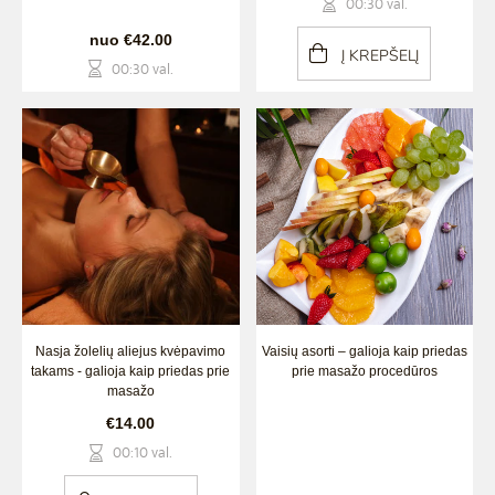
00:30 val.
nuo €42.00
Į KREPŠELĮ
00:30 val.
Nasja žolelių aliejus kvėpavimo
Vaisių asorti – galioja kaip priedas
takams - galioja kaip priedas prie
prie masažo procedūros
masažo
€14.00
00:10 val.