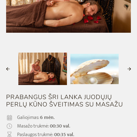
KŪNO ŠVEITIMAI
MAISTAS
MASAŽŲ KURSAI
NĖŠČIOSIOMS/PO GIMDYMO
VAIKAMS
MASAŽAI VYRAMS
KVAPAI
MASAŽAI VAIKAMS
MEDITACIJAI
SPA ABONEMENTAI
AKSESUARAI
SPA PASLAUGŲ PRIEDAI
SHANTI LINIJA
DOVANU PAKETAI
ONLINE DOVANOS
PRABANGUS ŠRI LANKA JUODŲJŲ
PERLŲ KŪNO ŠVEITIMAS SU MASAŽU
DELUX SPA & RESORT
Galiojimas:
6 mėn.
Masažo trukmė:
00:30 val.
Paslaugos trukmė:
00:35 val.