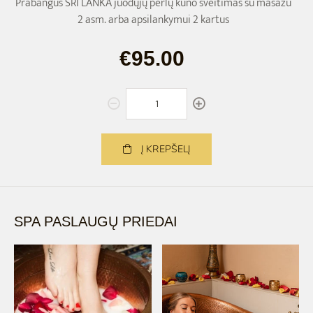
Prabangus ŠRI LANKA juodųjų perlų kūno šveitimas su masažu
2 asm. arba apsilankymui 2 kartus
€95.00
Į KREPŠELĮ
SPA PASLAUGŲ PRIEDAI