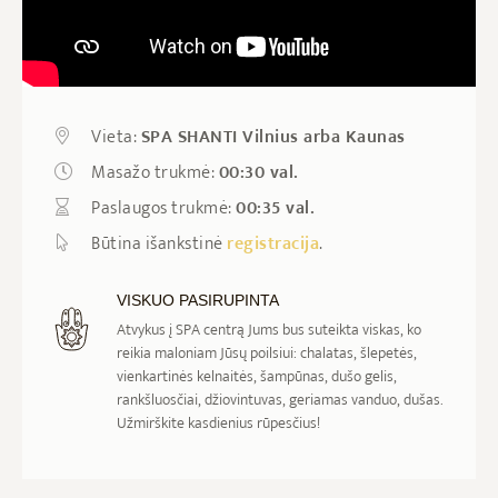
Vieta:
SPA SHANTI Vilnius arba Kaunas
Masažo trukmė:
00:30 val.
Paslaugos trukmė:
00:35 val.
Būtina išankstinė
registracija
.
VISKUO PASIRUPINTA
Atvykus į SPA centrą Jums bus suteikta viskas, ko
reikia maloniam Jūsų poilsiui: chalatas, šlepetės,
vienkartinės kelnaitės, šampūnas, dušo gelis,
rankšluosčiai, džiovintuvas, geriamas vanduo, dušas.
Užmirškite kasdienius rūpesčius!