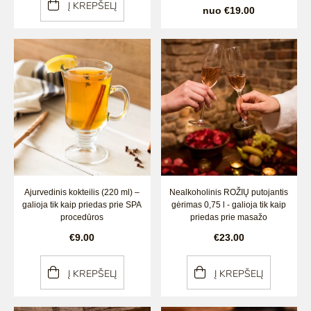
Į KREPŠELĮ
nuo €19.00
Ajurvedinis kokteilis (220 ml) –
Nealkoholinis ROŽIŲ putojantis
galioja tik kaip priedas prie SPA
gėrimas 0,75 l - galioja tik kaip
procedūros
priedas prie masažo
€9.00
€23.00
Į KREPŠELĮ
Į KREPŠELĮ