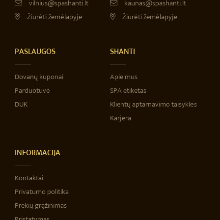
vilnius@spashanti.lt
kaunas@spashanti.lt
Žiūrėti žemėlapyje
Žiūrėti žemėlapyje
PASLAUGOS
SHANTI
Dovanų kuponai
Apie mus
Parduotuvė
SPA etiketas
DUK
Klientų aptarnavimo taisyklės
Karjera
INFORMACIJA
Kontaktai
Privatumo politika
Prekių grąžinimas
Pristatymas