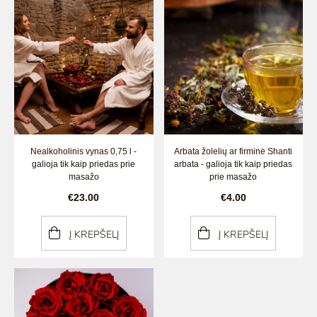
Nealkoholinis vynas 0,75 l -
Arbata žolelių ar firminė Shanti
galioja tik kaip priedas prie
arbata - galioja tik kaip priedas
masažo
prie masažo
€23.00
€4.00
Į KREPŠELĮ
Į KREPŠELĮ