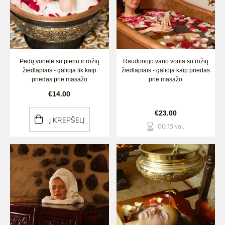
Pėdų vonelė su pienu ir rožių
Raudonojo vario vonia su rožių
žiedlapiais - galioja tik kaip
žiedlapiais - galioja kaip priedas
priedas prie masažo
prie masažo
€14.00
€23.00
Į KREPŠELĮ
00:15 val.