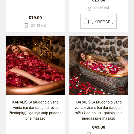
€29.00
00:15 val.
€19.00
Į KREPŠELĮ
00:15 val.
KARALIŠKA raudonojo vario
KARALIŠKA raudonojo vario
vonia (su dar daugiau rožių
vonia dviems (su dar daugiau
žiedlapių!) - galioja kaip priedas
rožių žiedlapių!) - galioja kaip
prie masažo
priedas prie masažo
€49.00