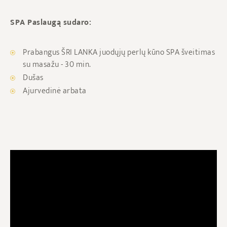
SPA Paslaugą sudaro:
Prabangus ŠRI LANKA juodųjų perlų kūno SPA šveitimas
su masažu - 30 min.
Dušas
Ajurvedinė arbata