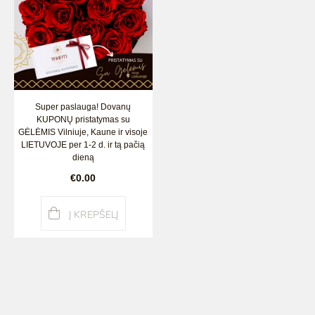
Super paslauga! Dovanų
KUPONŲ pristatymas su
GĖLĖMIS Vilniuje, Kaune ir visoje
LIETUVOJE per 1-2 d. ir tą pačią
dieną
€0.00
Į KREPŠELĮ