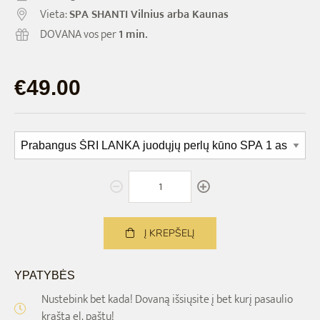
Vieta:
SPA SHANTI Vilnius arba Kaunas
DOVANA vos per
1 min.
€49.00
Į KREPŠELĮ
YPATYBĖS
Nustebink bet kada! Dovaną išsiųsite į bet kurį pasaulio
kraštą el. paštu!