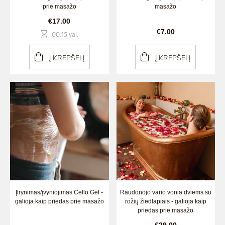
prie masažo
masažo
€17.00
€7.00
00:15 val.
Į KREPŠELĮ
Į KREPŠELĮ
Įtrynimas/įvyniojimas Cello Gel -
Raudonojo vario vonia dviems su
galioja kaip priedas prie masažo
rožių žiedlapiais - galioja kaip
priedas prie masažo