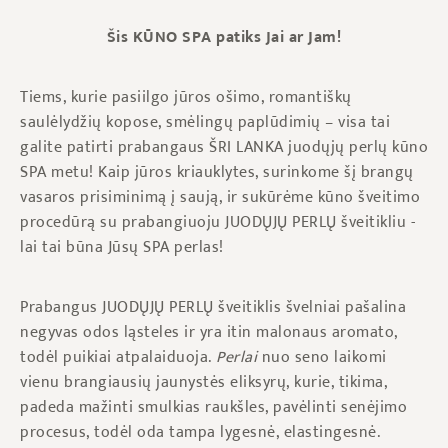
Šis KŪNO SPA patiks Jai ar Jam!
Tiems, kurie pasiilgo jūros ošimo, romantiškų
saulėlydžių kopose, smėlingų paplūdimių – visa tai
galite patirti prabangaus ŠRI LANKA juodųjų perlų kūno
SPA metu! Kaip jūros kriauklytes, surinkome šį brangų
vasaros prisiminimą į saują, ir sukūrėme kūno šveitimo
procedūrą su prabangiuoju JUODŲJŲ PERLŲ šveitikliu -
lai tai būna Jūsų SPA perlas!
Prabangus JUODŲJŲ PERLŲ šveitiklis
švelniai pašalina
negyvas odos ląsteles ir yra itin malonaus aromato,
todėl puikiai atpalaiduoja.
Perlai
nuo seno laikomi
vienu brangiausių jaunystės eliksyrų, kurie, tikima,
padeda mažinti smulkias raukšles, pavėlinti senėjimo
procesus, todėl oda tampa lygesnė, elastingesnė.