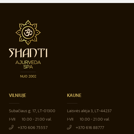
NUO 2002
VILNIUJE
KAUNE
Subačiaus g. 17, LT‐01300
Laisvės alėja 3, LT‐44237
I-VII
10.00 - 21.00 val.
I-VII
10.00 - 21.00 val.
+370 606 75557
+370 616 88777