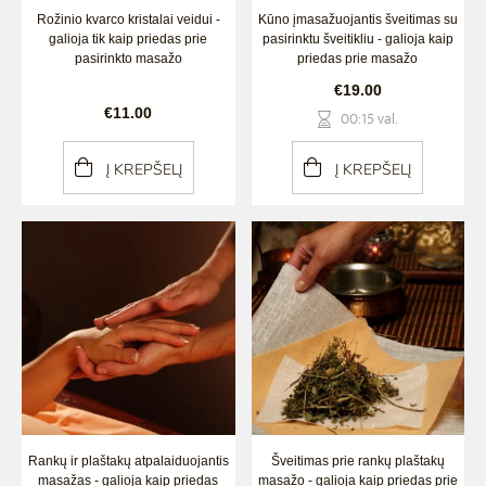
Rožinio kvarco kristalai veidui -
Kūno įmasažuojantis šveitimas su
galioja tik kaip priedas prie
pasirinktu šveitikliu - galioja kaip
pasirinkto masažo
priedas prie masažo
€19.00
€11.00
00:15 val.
Į KREPŠELĮ
Į KREPŠELĮ
Rankų ir plaštakų atpalaiduojantis
Šveitimas prie rankų plaštakų
masažas - galioja kaip priedas
masažo - galioja kaip priedas prie