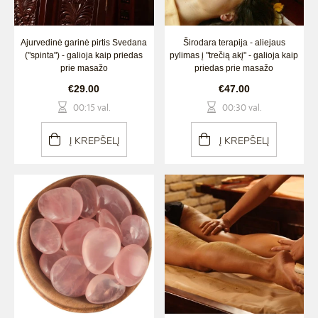
Ajurvedinė garinė pirtis Svedana
Širodara terapija - aliejaus
("spinta") - galioja kaip priedas
pylimas į "trečią akį" - galioja kaip
prie masažo
priedas prie masažo
€29.00
€47.00
00:15 val.
00:30 val.
Į KREPŠELĮ
Į KREPŠELĮ