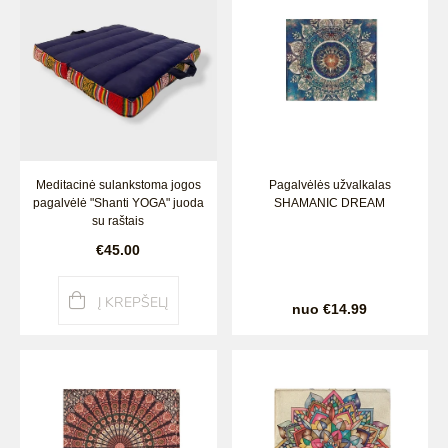
KŪNO ŠVEITIMAI
MAISTAS
MASAŽŲ KURSAI
NĖŠČIOSIOMS/PO GIMDYMO
VAIKAMS
MASAŽAI VYRAMS
KVAPAI
MASAŽAI VAIKAMS
MEDITACIJAI
Meditacinė sulankstoma jogos
Pagalvėlės užvalkalas
pagalvėlė "Shanti YOGA" juoda
SHAMANIC DREAM
SPA ABONEMENTAI
AKSESUARAI
su raštais
€45.00
SPA PASLAUGŲ PRIEDAI
SHANTI LINIJA
Į KREPŠELĮ
DOVANU PAKETAI
ONLINE DOVANOS
nuo €14.99
DELUX SPA & RESORT