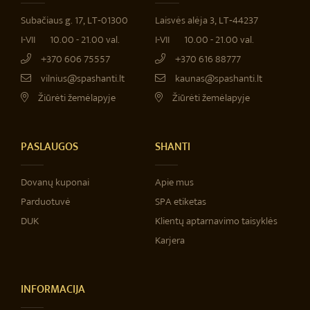
Subačiaus g. 17, LT‐01300
Laisvės alėja 3, LT‐44237
I-VII
10.00 - 21.00 val.
I-VII
10.00 - 21.00 val.
+370 606 75557
+370 616 88777
vilnius@spashanti.lt
kaunas@spashanti.lt
Žiūrėti žemėlapyje
Žiūrėti žemėlapyje
PASLAUGOS
SHANTI
Dovanų kuponai
Apie mus
Parduotuvė
SPA etiketas
DUK
Klientų aptarnavimo taisyklės
Karjera
INFORMACIJA