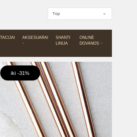
Top
TACIJAI
AKSESUARAI
SHANTI
ONLINE
LINIJA
DOVANOS
iki -31%