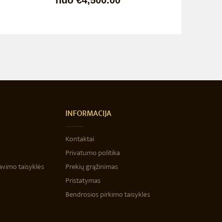
nuo €4,500.00
INFORMACIJA
Kontaktai
Privatumo politika
avimo taisyklės
Prekių grąžinimas
Pristatymas
Bendrosios pirkimo taisyklės