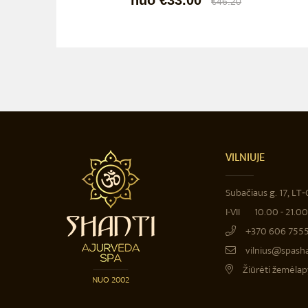
nuo €33.00
€46.20
VILNIUJE
Subačiaus g. 17, LT
I-VII
10.00 - 21.00 
+370 606 755
vilnius@spashan
Žiūrėti žemėlap
NUO 2002