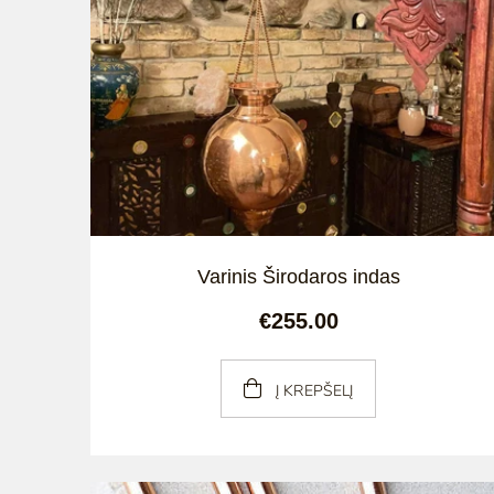
Varinis Širodaros indas
€255.00
Į KREPŠELĮ