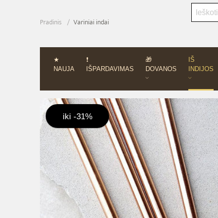
Pradinis
Variniai indai
★
❗
🎁
IŠ
NAUJA
IŠPARDAVIMAS
DOVANOS
INDIJOS
iki -31%