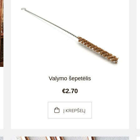
Valymo šepetėlis
€2.70
Į KREPŠELĮ