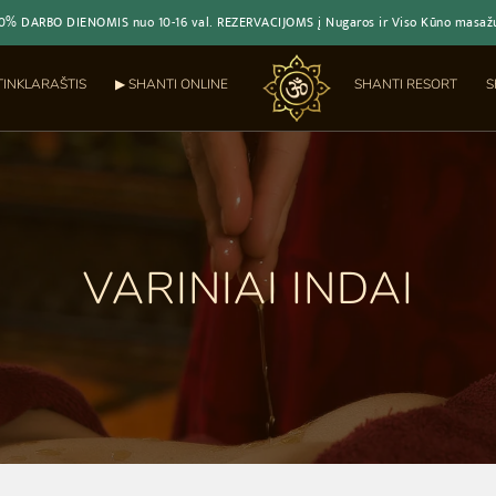
20% DARBO DIENOMIS nuo 10-16 val. REZERVACIJOMS į Nugaros ir Viso Kūno masažus
TINKLARAŠTIS
▶︎ SHANTI ONLINE
SHANTI RESORT
S
VARINIAI INDAI