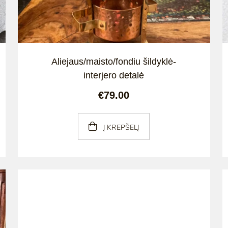
Aliejaus/maisto/fondiu šildyklė-
interjero detalė
€79.00
Į KREPŠELĮ