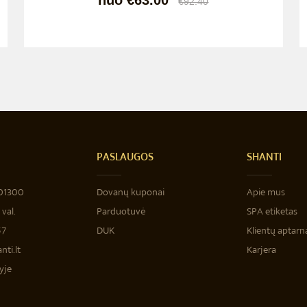
nuo €63.00
€92.40
PASLAUGOS
SHANTI
‐01300
Dovanų kuponai
Apie mus
val.
Parduotuvė
SPA etiketas
57
DUK
Klientų aptarn
ti.lt
Karjera
yje