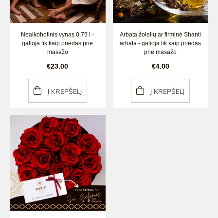
Nealkoholinis vynas 0,75 l -
Arbata žolelių ar firminė Shanti
galioja tik kaip priedas prie
arbata - galioja tik kaip priedas
masažo
prie masažo
€23.00
€4.00
Į KREPŠELĮ
Į KREPŠELĮ