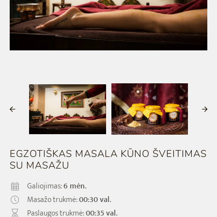
KŪNO ŠVEITIMAI
MAISTAS
MASAŽŲ KURSAI
NĖŠČIOSIOMS/PO GIMDYMO
VAIKAMS
MASAŽAI VYRAMS
KVAPAI
MASAŽAI VAIKAMS
MEDITACIJAI
SPA ABONEMENTAI
AKSESUARAI
SPA PASLAUGŲ PRIEDAI
SHANTI LINIJA
DOVANU PAKETAI
ONLINE DOVANOS
EGZOTIŠKAS MASALA KŪNO ŠVEITIMAS
SU MASAŽU
DELUX SPA & RESORT
Galiojimas:
6 mėn.
Masažo trukmė:
00:30 val.
Paslaugos trukmė:
00:35 val.