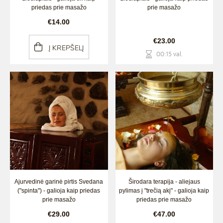
priedas prie masažo
prie masažo
€14.00
€23.00
Į KREPŠELĮ
00:15 val.
Ajurvedinė garinė pirtis Svedana
Širodara terapija - aliejaus
("spinta") - galioja kaip priedas
pylimas į "trečią akį" - galioja kaip
prie masažo
priedas prie masažo
€29.00
€47.00