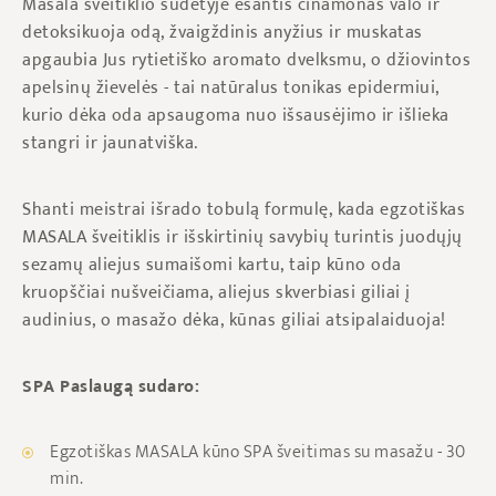
Masala šveitiklio sudėtyje esantis cinamonas valo ir
detoksikuoja odą, žvaigždinis anyžius ir muskatas
apgaubia Jus rytietiško aromato dvelksmu, o džiovintos
apelsinų žievelės - tai natūralus tonikas epidermiui,
kurio dėka oda apsaugoma nuo išsausėjimo ir išlieka
stangri ir jaunatviška.
Shanti meistrai išrado tobulą formulę, kada egzotiškas
MASALA šveitiklis ir išskirtinių savybių turintis juodųjų
sezamų aliejus sumaišomi kartu, taip kūno oda
kruopščiai nušveičiama, aliejus skverbiasi giliai į
audinius, o masažo dėka, kūnas giliai atsipalaiduoja!
SPA Paslaugą sudaro:
Egzotiškas MASALA kūno SPA šveitimas su masažu - 30
min.