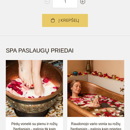
Į KREPŠELĮ
SPA PASLAUGŲ PRIEDAI
Pėdų vonelė su pienu ir rožių
Raudonojo vario vonia su rožių
žiedlapiais - galioja tik kaip
žiedlapiais - galioja kaip priedas