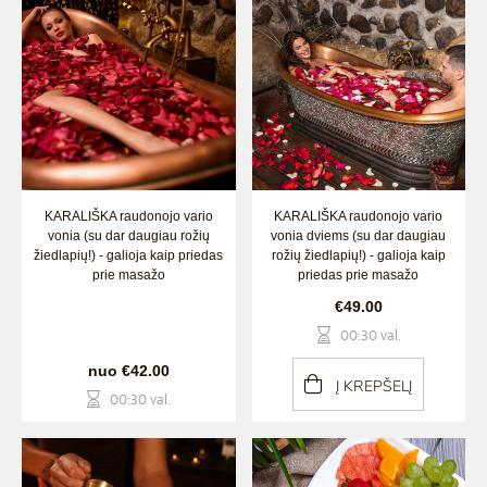
KARALIŠKA raudonojo vario
KARALIŠKA raudonojo vario
vonia (su dar daugiau rožių
vonia dviems (su dar daugiau
žiedlapių!) - galioja kaip priedas
rožių žiedlapių!) - galioja kaip
prie masažo
priedas prie masažo
€49.00
00:30 val.
nuo €42.00
Į KREPŠELĮ
00:30 val.