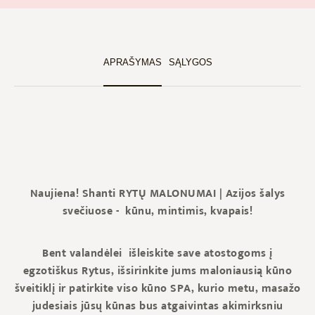
APRAŠYMAS
SĄLYGOS
Naujiena! Shanti
RYTŲ MALONUMAI
|
Azijos šalys
svečiuose - kūnu, mintimis, kvapais!
Bent valandėlei išleiskite save atostogoms į
egzotiškus Rytus, išsirinkite jums maloniausią kūno
šveitiklį ir patirkite viso kūno SPA, kurio metu, masažo
judesiais jūsų kūnas bus atgaivintas akimirksniu