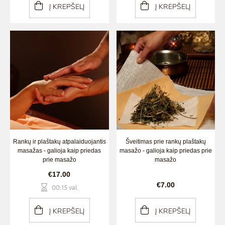
Į KREPŠELĮ
Į KREPŠELĮ
Rankų ir plaštakų atpalaiduojantis
Šveitimas prie rankų plaštakų
masažas - galioja kaip priedas
masažo - galioja kaip priedas prie
prie masažo
masažo
€17.00
€7.00
00:15 val.
Į KREPŠELĮ
Į KREPŠELĮ