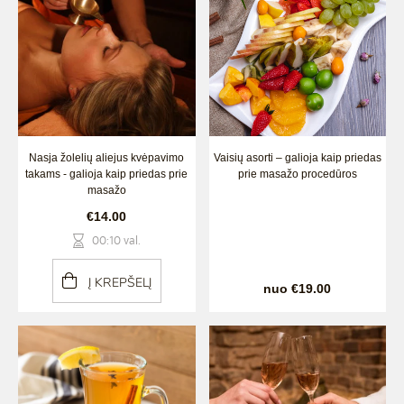
Nasja žolelių aliejus kvėpavimo
Vaisių asorti – galioja kaip priedas
takams - galioja kaip priedas prie
prie masažo procedūros
masažo
€14.00
00:10 val.
Į KREPŠELĮ
nuo €19.00