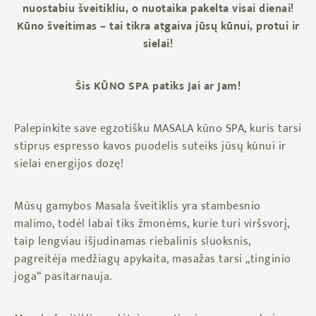
nuostabiu šveitikliu, o nuotaika pakelta visai dienai
!
Kūno šveitimas – tai tikra atgaiva jūsų kūnui, protui ir
sielai!
Šis KŪNO SPA patiks Jai ar Jam!
Palepinkite save egzotišku MASALA kūno SPA, kuris tarsi
stiprus espresso kavos puodelis suteiks jūsų kūnui ir
sielai energijos dozę!
Mūsų gamybos Masala šveitiklis yra stambesnio
malimo, todėl labai tiks žmonėms, kurie turi viršsvorį,
taip lengviau išjudinamas riebalinis sluoksnis,
pagreitėja medžiagų apykaita, masažas tarsi „tinginio
joga“ pasitarnauja.