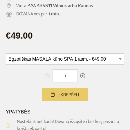
Vieta:
SPA SHANTI Vilnius arba Kaunas
DOVANA vos per
1 min.
€49.00
Į KREPŠELĮ
YPATYBĖS
Nustebink bet kada! Dovaną išsiųsite į bet kurį pasaulio
kraštą el. paštu!