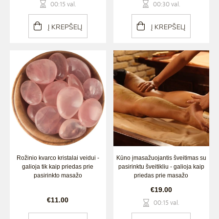
00:15 val.
00:30 val.
Į KREPŠELĮ
Į KREPŠELĮ
Rožinio kvarco kristalai veidui -
Kūno įmasažuojantis šveitimas su
galioja tik kaip priedas prie
pasirinktu šveitikliu - galioja kaip
pasirinkto masažo
priedas prie masažo
€19.00
€11.00
00:15 val.