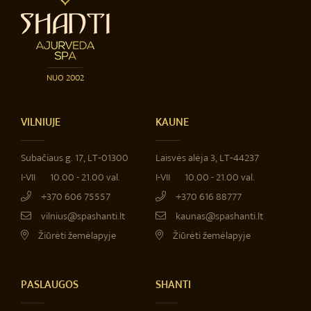
NUO 2002
VILNIUJE
KAUNE
Subačiaus g. 17, LT‐01300
Laisvės alėja 3, LT‐44237
I-VII
10.00 - 21.00 val.
I-VII
10.00 - 21.00 val.
+370 606 75557
+370 616 88777
vilnius@spashanti.lt
kaunas@spashanti.lt
Žiūrėti žemėlapyje
Žiūrėti žemėlapyje
PASLAUGOS
SHANTI