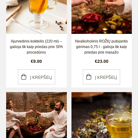
Ajurvedinis kokteilis (220 ml) –
Nealkoholinis ROŽIŲ putojantis
galioja tik kaip priedas prie SPA
gėrimas 0,75 l - galioja tik kaip
procedūros
priedas prie masažo
€9.00
€23.00
Į KREPŠELĮ
Į KREPŠELĮ