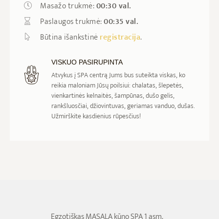
Masažo trukmė:
00:30 val.
Paslaugos trukmė:
00:35 val.
Būtina išankstinė
registracija
.
VISKUO PASIRUPINTA
Atvykus į SPA centrą Jums bus suteikta viskas, ko
reikia maloniam Jūsų poilsiui: chalatas, šlepetės,
vienkartinės kelnaitės, šampūnas, dušo gelis,
rankšluosčiai, džiovintuvas, geriamas vanduo, dušas.
Užmirškite kasdienius rūpesčius!
Egzotiškas MASALA kūno SPA 1 asm.