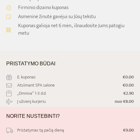
Firminio dizaino kuponas
Asmeninė žinutė gavėjui su Jūsų tekstu
Kuponas galioja net
6 mėn.,
išnaudosite Jums patogiu
metu
PRISTATYMO
BŪDAI
E. kuponas
€0.00
Atsiimant SPA salone
€0.00
„Omniva“ 1-3 d.d.
€2.90
Į užsienį kurjeriu
nuo €8.00
NORITE
NUSTEBINTI?
Pristatymas tą pačią dieną
€9.00