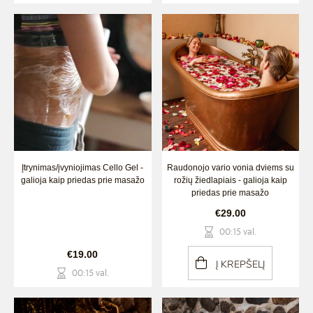
Įtrynimas/įvyniojimas Cello Gel -
Raudonojo vario vonia dviems su
galioja kaip priedas prie masažo
rožių žiedlapiais - galioja kaip
priedas prie masažo
€29.00
00:15 val.
€19.00
Į KREPŠELĮ
00:15 val.