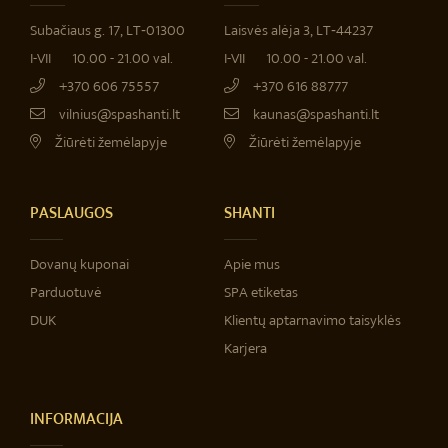
Subačiaus g. 17, LT‐01300
Laisvės alėja 3, LT‐44237
I-VII
10.00 - 21.00 val.
I-VII
10.00 - 21.00 val.
+370 606 75557
+370 616 88777
vilnius@spashanti.lt
kaunas@spashanti.lt
Žiūrėti žemėlapyje
Žiūrėti žemėlapyje
PASLAUGOS
SHANTI
Dovanų kuponai
Apie mus
Parduotuvė
SPA etiketas
DUK
Klientų aptarnavimo taisyklės
Karjera
INFORMACIJA