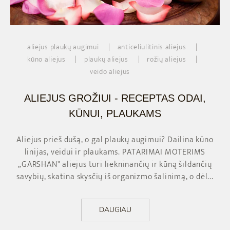
KŪNO ŠVEITIMAI
MAISTAS
MASAŽŲ KURSAI
NĖŠČIOSIOMS/PO GIMDYMO
VAIKAMS
aliejus plaukų augimui
anticeliulitinis aliejus
MASAŽAI VYRAMS
KVAPAI
kūno aliejus
plaukų aliejus
rožių aliejus
veido aliejus
MASAŽAI VAIKAMS
MEDITACIJAI
ALIEJUS GROŽIUI - RECEPTAS ODAI,
SPA ABONEMENTAI
AKSESUARAI
KŪNUI, PLAUKAMS
SPA PASLAUGŲ PRIEDAI
SHANTI LINIJA
Aliejus prieš dušą, o gal plaukų augimui? Dailina kūno
linijas, veidui ir plaukams. PATARIMAI MOTERIMS
DOVANU PAKETAI
ONLINE DOVANOS
„GARSHAN" aliejus turi liekninančių ir kūną šildančių
savybių, skatina skysčių iš organizmo šalinimą, o dėl...
DELUX SPA & RESORT
DAUGIAU