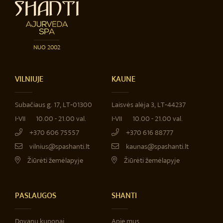
NUO 2002
VILNIUJE
KAUNE
Subačiaus g. 17, LT‐01300
Laisvės alėja 3, LT‐44237
I-VII
10.00 - 21.00 val.
I-VII
10.00 - 21.00 val.
+370 606 75557
+370 616 88777
vilnius@spashanti.lt
kaunas@spashanti.lt
Žiūrėti žemėlapyje
Žiūrėti žemėlapyje
PASLAUGOS
SHANTI
Dovanų kuponai
Apie mus