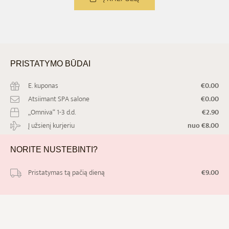
PRISTATYMO
BŪDAI
E. kuponas
€0.00
Atsiimant SPA salone
€0.00
„Omniva“ 1-3 d.d.
€2.90
Į užsienį kurjeriu
nuo €8.00
NORITE
NUSTEBINTI?
Pristatymas tą pačią dieną
€9.00