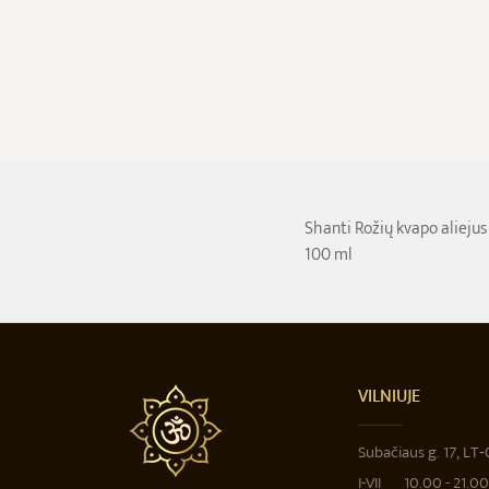
Shanti Rožių kvapo aliejus
100 ml
VILNIUJE
Subačiaus g. 17, LT
I-VII
10.00 - 21.00 