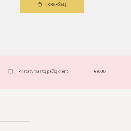
Į KREPŠELĮ
Pristatymas tą pačią dieną
€9.00