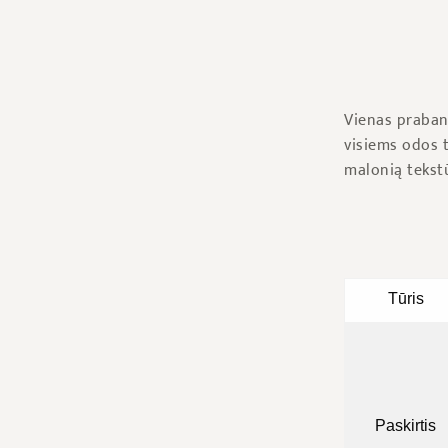
Vienas prabang
visiems odos t
malonią tekst
Tūris
Paskirtis