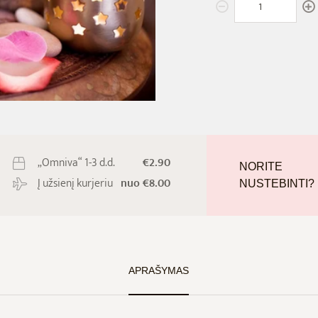
„Omniva“ 1-3 d.d.
€2.90
NORITE
Į užsienį kurjeriu
nuo €8.00
NUSTEBINTI?
APRAŠYMAS