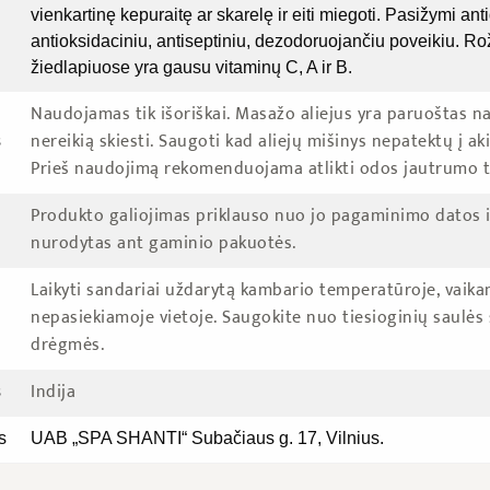
vienkartinę kepuraitę ar skarelę ir eiti miegoti. Pasižymi ant
antioksidaciniu, antiseptiniu, dezodoruojančiu poveikiu. Ro
žiedlapiuose yra gausu vitaminų C, A ir B.
Naudojamas tik išoriškai. Masažo aliejus yra paruoštas na
nereikią skiesti. Saugoti kad aliejų mišinys nepatektų į ak
s
Prieš naudojimą rekomenduojama atlikti odos jautrumo t
Produkto galiojimas priklauso nuo jo pagaminimo datos 
nurodytas ant gaminio pakuotės.
Laikyti sandariai uždarytą kambario temperatūroje, vaik
nepasiekiamoje vietoje. Saugokite nuo tiesioginių saulės 
drėgmės.
Indija
s
s
UAB „SPA SHANTI“ Subačiaus g. 17, Vilnius.