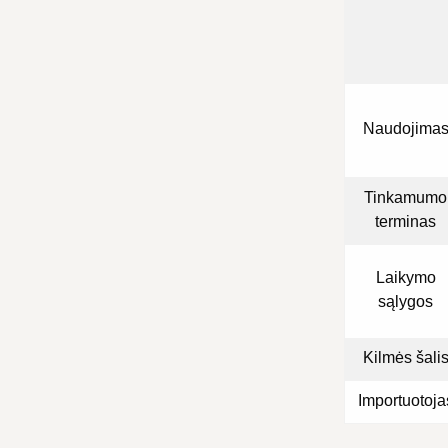
Naudojima
Tinkamumo
terminas
Laikymo
sąlygos
Kilmės šali
Importuotoja