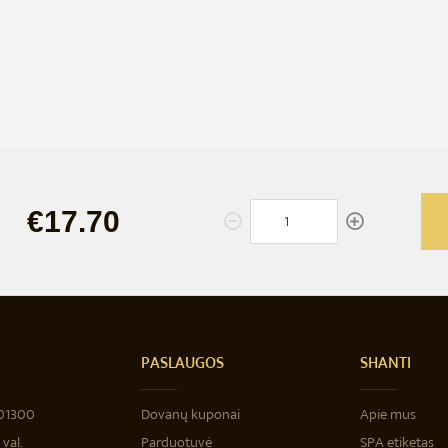
€17.70
PASLAUGOS
SHANTI
‐01300
Dovanų kuponai
Apie mus
val.
Parduotuvė
SPA etiketas