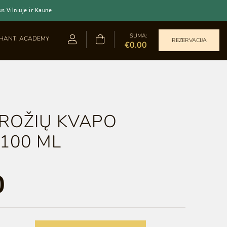
 Vilniuje ir Kaune
SUMA:
HANTI ACADEMY
REZERVACIJA
€0.00
 ROŽIŲ KVAPO
 100 ML
0