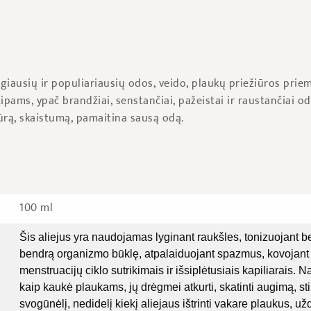
iausių ir populiariausių odos, veido, plaukų priežiūros prie
ipams, ypač brandžiai, senstančiai, pažeistai ir raustančiai od
ūrą, skaistumą, pamaitina sausą odą.
100 ml
Šis aliejus yra naudojamas l
yginant raukšles, tonizuojant b
bendrą organizmo būklę, atpalaiduojant spazmus, kovojant
menstruacijų ciklo sutrikimais ir išsiplėtusiais kapiliarais. 
kaip kaukė plaukams, jų drėgmei atkurti, skatinti augimą, sti
svogūnėlį, nedidelį kiekį aliejaus ištrinti vakare plaukus, už