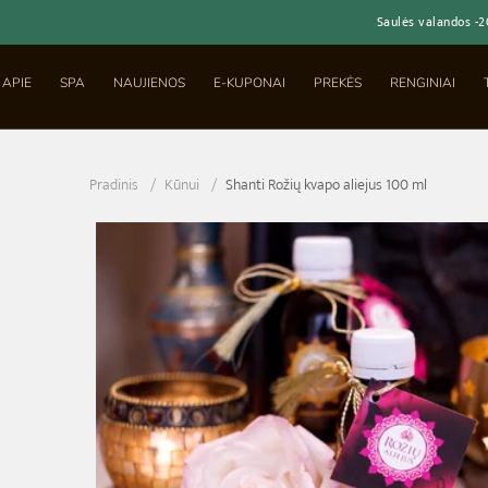
Saulės valandos -
APIE
SPA
NAUJIENOS
E-KUPONAI
PREKĖS
RENGINIAI
Pradinis
Kūnui
Shanti Rožių kvapo aliejus 100 ml