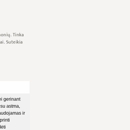
monių. Tinka
ai. Suteikia
ei gerinant
 su astma,
Naudojamas ir
printi
dėti