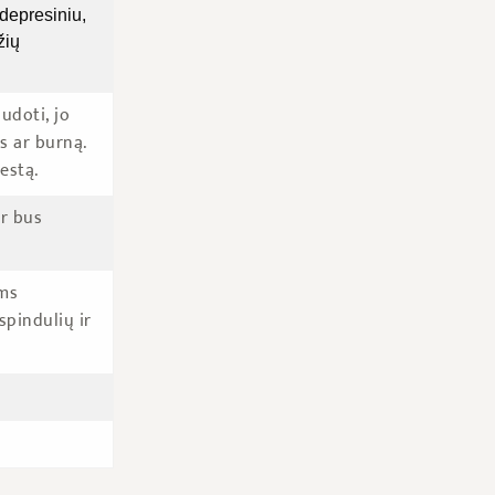
idepresiniu,
žių
udoti, jo
is ar burną.
estą.
ir bus
ams
spindulių ir