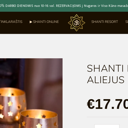
20% DARBO DIENOMIS nuo 10-16 val. REZERVACIJOMS į Nugaros ir Viso Kūno masažus
TINKLARAŠTIS
▶︎ SHANTI ONLINE
SHANTI RESORT
S
SHANTI
ALIEJUS
€17.7