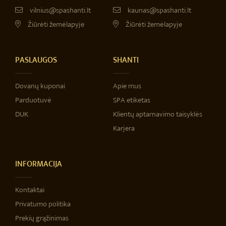
vilnius@spashanti.lt
kaunas@spashanti.lt
Žiūrėti žemėlapyje
Žiūrėti žemėlapyje
PASLAUGOS
SHANTI
Dovanų kuponai
Apie mus
Parduotuvė
SPA etiketas
DUK
Klientų aptarnavimo taisyklės
Karjera
INFORMACIJA
Kontaktai
Privatumo politika
Prekių grąžinimas