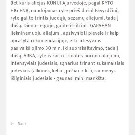
Bet kuris aliejus KŪNUI Ajurvedoje, pagal RYTO
HIGIENĄ, naudojamas ryte prieš dušą! Pavyzdžiui,
ryte galite trintis juodųjų sezamų aliejumi, tada į
dušą. Dienos eigoje, galite išsitrinti GARSHAN
liekninamuoju aliejumi, apsivynioti plevele ir kaip
aprašyta rekomendacijoje, eiti intesyvaus
pasivaikšiojimo 30 min, iki suprakaitavimo, tada į
dušą. ARBA, ryte iš karto trinatės norimu aliejumi,
intensyviais judesiais, sąnarius trinant sukamaisiais
judesiais (alkūnės, keliai, pečiai ir kt.), raumenys
išilginiais judesiais - gaunasi mini mankšta.
Back