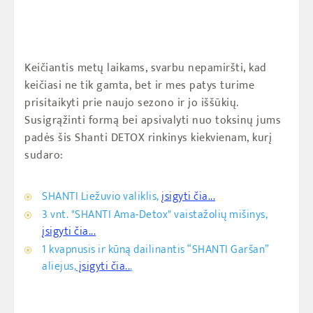
KŪNO ŠVEITIMAI
MAISTAS
MASAŽŲ KURSAI
NĖŠČIOSIOMS/PO GIMDYMO
VAIKAMS
Keičiantis metų laikams, svarbu nepamiršti, kad
MASAŽAI VYRAMS
KVAPAI
keičiasi ne tik gamta, bet ir mes patys turime
prisitaikyti prie naujo sezono ir jo iššūkių.
MASAŽAI VAIKAMS
MEDITACIJAI
Susigrąžinti formą bei apsivalyti nuo toksinų jums
padės šis Shanti DETOX rinkinys kiekvienam, kurį
SPA ABONEMENTAI
AKSESUARAI
sudaro:
SPA PASLAUGŲ PRIEDAI
SHANTI LINIJA
SHANTI Liežuvio valiklis,
įsigyti čia...
DOVANU PAKETAI
ONLINE DOVANOS
3 vnt. "SHANTI Ama-Detox" vaistažolių mišinys,
įsigyti čia...
DELUX SPA & RESORT
1 kvapnusis ir kūną dailinantis “SHANTI Garšan”
aliejus,
įsigyti čia..
.