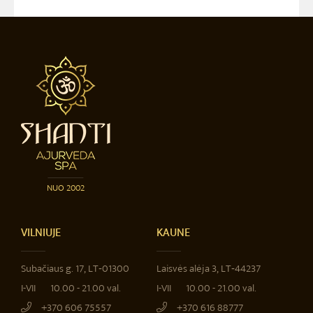
NUO 2002
VILNIUJE
KAUNE
Subačiaus g. 17, LT‐01300
Laisvės alėja 3, LT‐44237
I-VII
10.00 - 21.00 val.
I-VII
10.00 - 21.00 val.
+370 606 75557
+370 616 88777