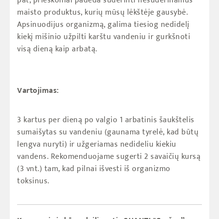
pat, prieskoniai padeda suderinti nesuderinamus
maisto produktus, kurių mūsų lėkštėje gausybė.
Apsinuodijus organizmą, galima tiesiog nedidelį
kiekį mišinio užpilti karštu vandeniu ir gurkšnoti
visą dieną kaip arbatą.
Vartojimas:
3 kartus per dieną
po
valgio 1 arbatinis šaukštelis
sumaišytas su vandeniu (gaunama tyrelė, kad būtų
lengva nuryti) ir užgeriamas nedideliu kiekiu
vandens. Rekomenduojame sugerti 2 savaičių kursą
(3 vnt.) tam, kad pilnai išvesti iš organizmo
toksinus.