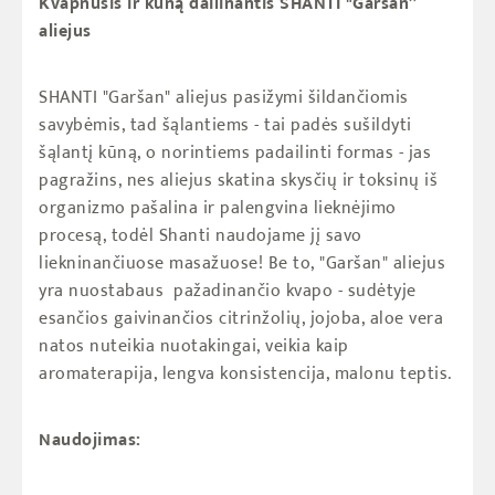
Kvapnusis ir kūną dailinantis SHANTI "Garšan”
aliejus
SHANTI "Garšan" aliejus
pasižymi šildančiomis
savybėmis, tad šąlantiems - tai padės sušildyti
šąlantį kūną, o norintiems padailinti formas - jas
pagražins, nes aliejus skatina skysčių ir toksinų iš
organizmo pašalina ir palengvina lieknėjimo
procesą, todėl Shanti naudojame jį savo
liekninančiuose masažuose! Be to, "Garšan" aliejus
yra nuostabaus pažadinančio kvapo - sudėtyje
esančios gaivinančios citrinžolių, jojoba, aloe vera
natos nuteikia nuotakingai, veikia kaip
aromaterapija, lengva konsistencija, malonu teptis.
Naudojimas: