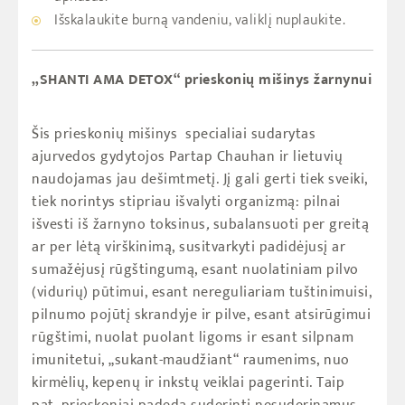
Išskalaukite burną vandeniu, valiklį nuplaukite.
„SHANTI AMA DETOX“ prieskonių mišinys žarnynui
Šis prieskonių mišinys specialiai sudarytas
ajurvedos gydytojos Partap Chauhan ir lietuvių
naudojamas jau dešimtmetį. Jį gali gerti tiek sveiki,
tiek norintys stipriau išvalyti organizmą: pilnai
išvesti iš žarnyno toksinus
,
subalansuoti per greitą
ar per lėtą virškinimą, susitvarkyti padidėjusį ar
sumažėjusį rūgštingumą, esant nuolatiniam pilvo
(vidurių) pūtimui, esant nereguliariam tuštinimuisi,
pilnumo pojūtį skrandyje ir pilve, esant atsirūgimui
rūgštimi, nuolat puolant ligoms ir esant silpnam
imunitetui, „sukant-maudžiant“ raumenims, nuo
kirmėlių, kepenų ir inkstų veiklai pagerinti. Taip